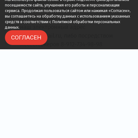
Нам важно знать ваше мнение о
посещаемости сайта, улучшения его работы и персонализации
нашей работе. Все замечания и
сервиса. Продолжая пользоваться сайтом или нажимая «Согласен»,
вы соглашаетесь на обработку данных с использованием указанных
предложения можно отправить на
средств в соответствии с Политикой обработки персональных
наш электронный адрес
данных.
514188@mail.ru, либо посредством
СОГЛАСЕН
мессенджеров 8-912-734-98-98
(Viber, WhatsUp)
8 (8332) 51-41-88
25-51-88
Доставка артезианской воды
WaterApp.ru
Центральный офис
г. Киров, ул. Романа Ердякова, 42а